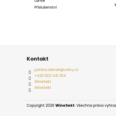
Lahve
WINESEKT SODAMAKER S BONUSEM
l
BROZNOVO-ČERNÝ
Příslušenství
3 063 Kč
Z
á
Kontakt
p
a
patera.zdenek
@
volny.cz
t
+420 602 431 354
í
WineSekt
WineSekt
Copyright 2026
WineSekt
. Všechna práva vyhra