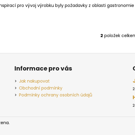
ZÁTKA TLAKOVÁ ŽLUTÁ
ADAPTER CO2
ů
Inspirací pro vývoj výrobku byly požadavky z oblasti gastronomie a 
399 Kč
499 Kč
2
položek celke
O
v
l
á
d
Informace pro vás
a
c
Jak nakupovat
í
Obchodní podmínky
2
p
Podmínky ochrany osobních údajů
r
v
2
k
y
zena.
v
ý