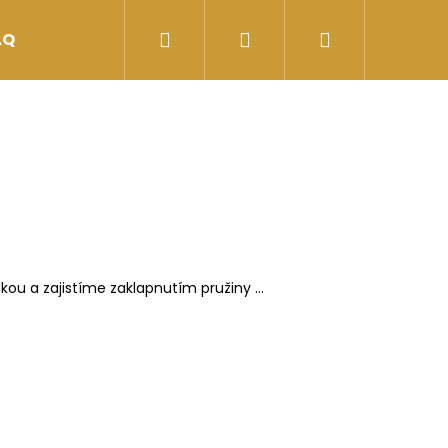
Hledat
Přihlášení
Nákupní
AQ
Kontakt
košík
ou a zajistíme zaklapnutím pružiny ...
Následující