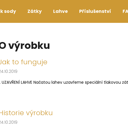
k sody
Zátky
Lahve
Příslušenství
F
Co potřebujete najít?
O výrobku
HLEDAT
V
Jak to funguje
ý
24.10.2019
p
Doporučujeme
i
1. UZAVŘENÍ LAHVE Načatou lahev uzavřeme speciální tlakovou zátk
s
č
l
á
Historie výrobku
n
24.10.2019
k