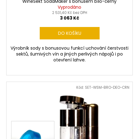
WineSekt SodaMaker s bonusem bílo-černý
Vyprodáno
2 531,40 Kč bez DPH
3 063 Kč
DO KOŠÍKU
Výrobník sody s bonusovou funkcí uchování čerstvosti
sektů, šumivých vín a jiných perlivých nápojů i po
otevření lahve.
Kód:
SET-WSM-BRO-DEO-CRN