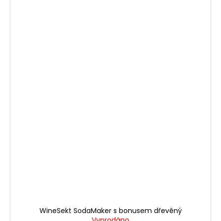
WineSekt SodaMaker s bonusem dřevěný
Vyprodáno