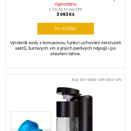
Vyprodáno
2 531,40 Kč bez DPH
3 063 Kč
DO KOŠÍKU
Výrobník sody s bonusovou funkcí uchování čerstvosti
sektů, šumivých vín a jiných perlivých nápojů i po
otevření lahve.
Kód:
SET-WSM-CRN-DEO-CRV