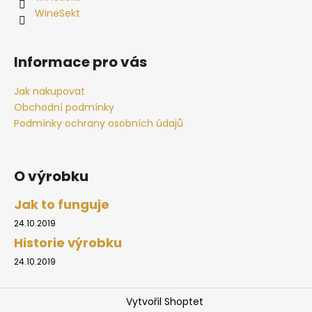
p
WineSekt
r
v
k
Informace pro vás
y
v
Jak nakupovat
ý
Obchodní podmínky
p
i
Podmínky ochrany osobních údajů
s
u
O výrobku
Jak to funguje
24.10.2019
Historie výrobku
24.10.2019
Vytvořil Shoptet