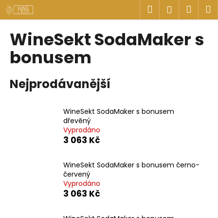
K
Přejít
Hledat
Náku
M
Přihlášen
na
o
obsah
Zpět
Zpět
košík
š
WineSekt SodaMaker s
í
C
bonusem
k
o
p
Nejprodávanější
o
t
WineSekt SodaMaker s bonusem
ř
dřevěný
e
Vyprodáno
b
3 063 Kč
u
j
WineSekt SodaMaker s bonusem černo-
červený
e
Vyprodáno
t
3 063 Kč
e
n