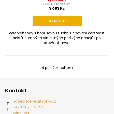
2 531,40 Kč bez DPH
3 063 Kč
DO KOŠÍKU
Výrobník sody s bonusovou funkcí uchování čerstvosti
sektů, šumivých vín a jiných perlivých nápojů i po
otevření lahve.
4
položek celkem
O
v
Z
l
á
á
Kontakt
d
p
a
a
patera.zdenek
@
volny.cz
c
t
+420 602 431 354
í
í
WineSekt