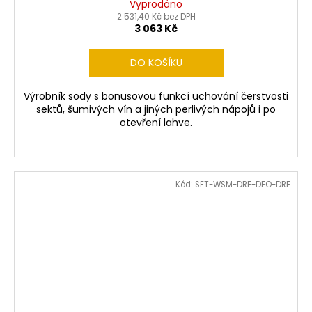
Vyprodáno
2 531,40 Kč bez DPH
3 063 Kč
DO KOŠÍKU
Výrobník sody s bonusovou funkcí uchování čerstvosti
sektů, šumivých vín a jiných perlivých nápojů i po
otevření lahve.
Kód:
SET-WSM-DRE-DEO-DRE