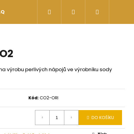
Hledat
Přihlášení
Nákupní
AQ
Kontakt
košík
CO2
na výrobu perlivých nápojů ve výrobníku sody
Kód:
CO2-ORI
Následující
DO KOŠÍKU