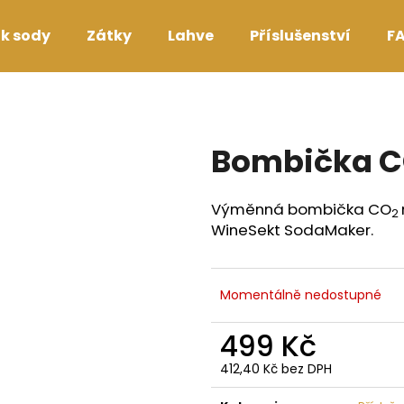
k sody
Zátky
Lahve
Příslušenství
F
Co potřebujete najít?
Bombička 
HLEDAT
Výměnná bombička CO
2
WineSekt SodaMaker.
Doporučujeme
Momentálně nedostupné
499 Kč
412,40 Kč bez DPH
Měrná
cena: