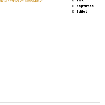
Tisk
enství k WineSekt SodaMaker
Zeptat se
Sdílet