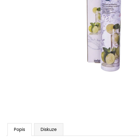
WINESEKT SODAMAKER S BONUSEM
BROZNOVO-ČERNÝ
3 063 Kč
Popis
Diskuze