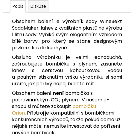
Popis
Diskuze
Obsahem balení je výrobník sody WineSekt
SodaMaker, lahev z kvalitních plastů na výrobu
1 litru sody. Vyniká svým elegantním vzhledem
bílé barvy, pro který se stane designovým
prvkem každé kuchyně.
Obsluha výrobníku je velmi jednoduchá,
zašroubujete bombičku s plynem, zasunete
lahev s čerstvou kohoutkovou vodou
a pouhým stisknutím vršku výrobníku si sami
určíte, jak perlivý nápoj budete mít.
Obsahem balení
není
bombička s
potravinářským CO
plynem. V našem e-
2
shopu si můžete zakoupit
bombičku
Orion
. Přístroj je kompatibilní s bombičkami
konkurenčních výrobců, takže pokud doma už
nějaké máte, nemusíte investovat do pořízení
nových bombiček.