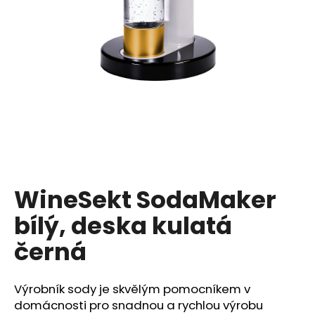
a
j
í
t
?
HLEDAT
WineSekt SodaMaker
bílý, deska kulatá
D
o
černá
p
o
r
Výrobník sody je skvělým pomocníkem v
u
domácnosti pro snadnou a rychlou výrobu