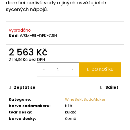
č
domácí perlivé vody a jiných osvěžujících
u
sycených nápojů.
j
e
m
Vyprodáno
e
Kód:
WSM-BIL-DEK-CRN
2 563 Kč
ADAPTER
CO2
2 118,18 Kč bez DPH
499
Měrná
Kč
DO KOŠÍKU
cena:
Zeptat se
Sdílet
Kategorie
:
WineSekt SodaMaker
barva sodamakeru
:
bílá
tvar desky
:
kulatá
barva desky
:
černá