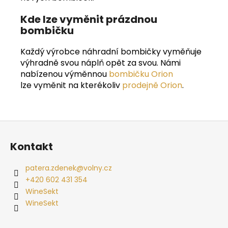
Kde lze vyměnit prázdnou
bombičku
Každý výrobce náhradní bombičky vyměňuje
výhradně svou náplň opět za svou. Námi
nabízenou výměnnou
bombičku Orion
lze vyměnit na kterékoliv
prodejně Orion
.
Z
á
Kontakt
p
a
patera.zdenek
@
volny.cz
t
+420 602 431 354
í
WineSekt
WineSekt